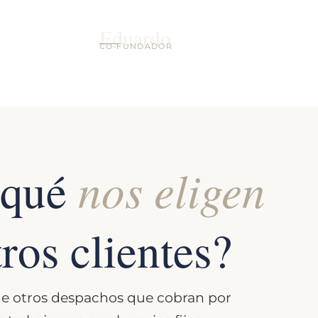
Eduardo
CO-FUNDADOR
nos eligen
 qué
ros clientes?
de otros despachos que cobran por