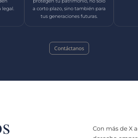
den
protegen tu patrimonio, no solo
 legal.
a corto plazo, sino también para
tus generaciones futuras.
Contáctanos
os
Con más de X a