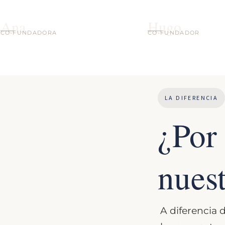
Ana
Hugo
CO-FUNDADORA
CO-FUNDADOR
LA DIFERENCIA
¿Por
nuest
A diferencia 