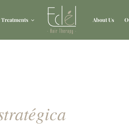
 Treatments
About Us
O
 través de
privado y
stratégica