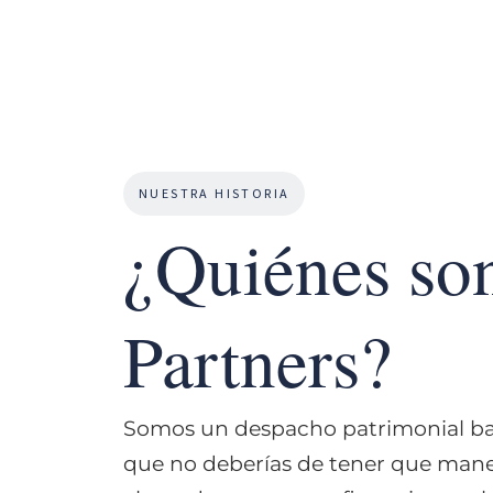
Durante más de X años, hemos guiado 
inversores, emprendedores y profesiona
preservar y crecer su patrimonio.
NUESTRA HISTORIA
¿Quiénes so
Partners?
Somos un despacho patrimonial bas
que no deberías de tener que manej