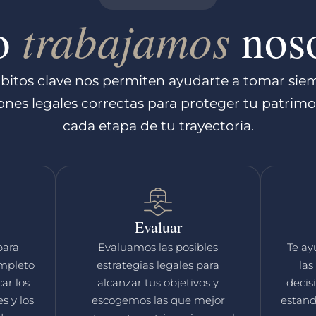
trabajamos
o
noso
ábitos clave nos permiten ayudarte a tomar siem
ones legales correctas para proteger tu patrim
cada etapa de tu trayectoria.
Evaluar
para
Evaluamos las posibles
Te a
ompleto
estrategias legales para
las
car los
alcanzar tus objetivos y
decis
s y los
escogemos las que mejor
estand